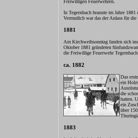
Freiwilligen Feuerwehren.
In Tegernbach brannte im Jahre 1881
Vermutlich war das der Anlass für di
1881
Am Kirchweihsonntag fanden sich in
Oktober 1881 gründeten fünfundzwan
die Freiwillige Feuerwehr Tegernbac
ca. 1882
Das erst
ein Holz
Ausrüstu
die scho
hatten. 
ein Zusc
über 150
Thuringi
1883