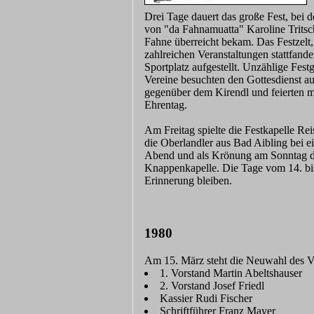
Drei Tage dauert das große Fest, bei
von "da Fahnamuatta" Karoline Tritsch
Fahne überreicht bekam. Das Festzelt,
zahlreichen Veranstaltungen stattfand
Sportplatz aufgestellt. Unzählige Fest
Vereine besuchten den Gottesdienst a
gegenüber dem Kirendl und feierten m
Ehrentag.
Am Freitag spielte die Festkapelle Re
die Oberlandler aus Bad Aibling bei 
Abend und als Krönung am Sonntag d
Knappenkapelle. Die Tage vom 14. bis 
Erinnerung bleiben.
1980
Am 15. März steht die Neuwahl des V
1. Vorstand Martin Abeltshauser
2. Vorstand Josef Friedl
Kassier Rudi Fischer
Schriftführer Franz Mayer