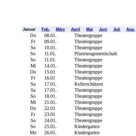
Januar
Feb.
März
April
Mai
Juni
Juli
Aug.
Do
08.01.
Theatergruppe
Fr
09.01.
Theatergruppe
Sa
10.01.
Theatergruppe
So
11.01.
Pfarreiengemenischaft
So
11.01.
Theatergruppe
Mi
14.01.
Theatergruppe
Do
15.01
Theatergruppe
Fr
16.01
Theatergruppe
Sa
17.01.
Kellerschützen
Sa
17.01.
Theatergruppe
So
18.01.
Theatergruppe
Mi
21.01.
Theatergruppe
Do
22.01
Theatergruppe
Fr
23.01
Theatergruppe
Sa
24.01.
Theatergruppe
So
25.01.
Kindergarten
Mo
26.01.
Kindergarten