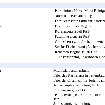
Patrozinium Pfarrei Mariä Reini
Jahreshauptversammlung
Familienfasching (nur für Kinderg
n
Faschingstreiben Degabo
Rosenmontagsball PAF
Faschingsdienstag PAF
Gottesdienst zum Aschermittwoch
Steckerlfischverkauf (Aschermitt
Rehessen Beginn 19:30 Uhr
1. Fastensonntag Tegernbach Gott
Mitgliederversammlung
n
Feier des Karfreitags in Tegernbac
Feier der Osternacht in Tegernbac
Jahreshauptversammlung FCT
Emmausgang der PG
Passionssingen - die Örtlichkeit 
sein
Jahreshauptversammlung