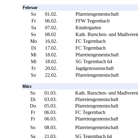
Februar
So
01.02.
Pfarreiengemenischaft
Fr
06.02.
FFW Tegernbach
Sa
07.02.
Kindergarten
So
08.02
Kath. Burschen- und Madlverei
Mo
16.02.
FC Tegernbach
Di
17.02.
FC Tegernbach
Mi
18.02.
Pfarreiengemenischaft
Mi
18.02.
SG Tegernbach 64
Fr
20.02.
Jagdgenossenschaft
So
22.02.
Pfarreiengemenischaft
März
So
01.03.
Kath. Burschen- und Madlverei
Di
03.03.
Pfarreiengemenischaft
Do
05.03.
Pfarreiengemenischaft
Fr
06.03.
FC Tegernbach
Fr
06.03.
Pfarreiengemenischaft
So
08.03.
Pfarreiengemenischaft
Sa
21.03.
SG Tegernbach 64