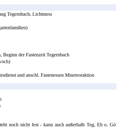
gung Tegernbach, Lichtmess
artenfamilien)
, Beginn der Fastenzeit Tegernbach
woch)
esdienst und anschl. Fastenessen Misereoraktion
h
h
steht noch nicht fest - kann auch außerhalb Teg, Eh o. Gö