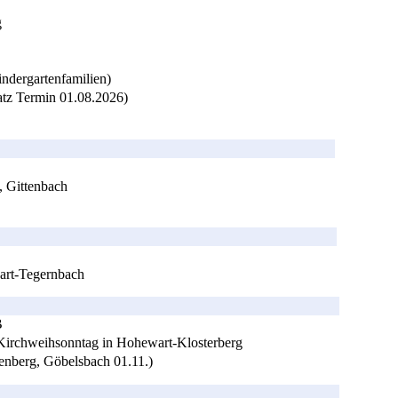
g
indergartenfamilien)
atz Termin 01.08.2026)
, Gittenbach
art-Tegernbach
B
Kirchweihsonntag in Hohewart-Klosterberg
nberg, Göbelsbach 01.11.)