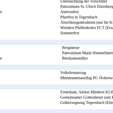
Übernachtung der Vorschüler
Patrozinium St. Ulrich Ehrenber
in
Aktivenfest
Pfarrfest in Tegernbach
Abschlussgottesdienst (nur für K
Weinfest Pfaffenhofen FCT (Ers
Sommerfest
Bergmesse
Patrozinium Mariä Himmelfahrt
n
Bierkastenrallye
Volksfestauszug
Ministrantenausflug PG Hohenw
Erntedank, Aktion Minibrot KL
Gemeinsamer Gottesdienst zum 
Gräbersegnung Tegernbach (Ehre