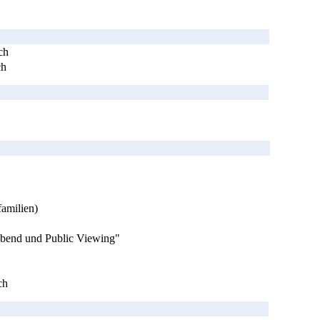
ch
ch
familien)
Abend und Public Viewing"
ch