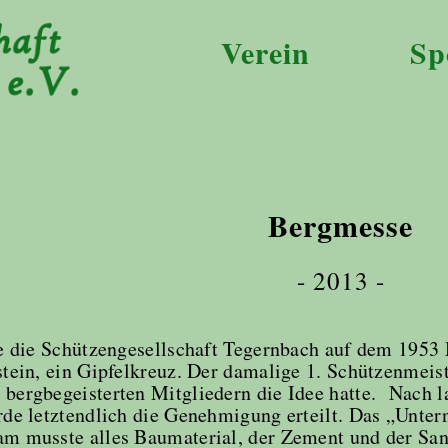
Verein
Sp
Bergmesse
- 2013 -
te die Schützengesellschaft Tegernbach auf dem 1953
stein, ein Gipfelkreuz. Der damalige 1. Schützenmei
bergbegeisterten Mitgliedern die Idee hatte. Nach l
rde letztendlich die Genehmigung erteilt. Das „Unte
m musste alles Baumaterial, der Zement und der Sa