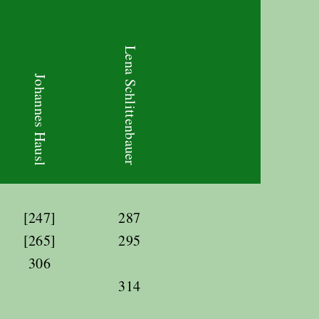
Lena Schlittenbauer
Johannes Hausl
[247]
287
[265]
295
306
314