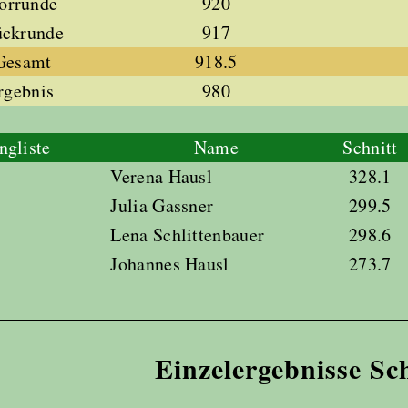
Vorrunde
920
ückrunde
917
 Gesamt
918.5
rgebnis
980
ngliste
Name
Schnitt
Verena Hausl
328.1
Julia Gassner
299.5
Lena Schlittenbauer
298.6
Johannes Hausl
273.7
Einzelergebnisse Sc