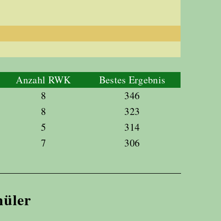
Anzahl RWK
Bestes Ergebnis
8
346
8
323
5
314
7
306
hüler