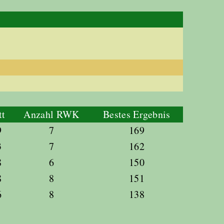
tt
Anzahl RWK
Bestes Ergebnis
9
7
169
3
7
162
8
6
150
8
8
151
6
8
138