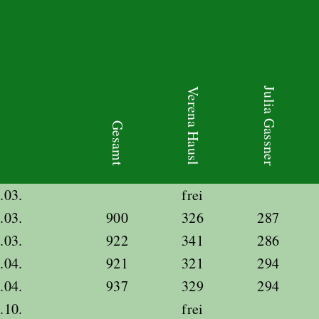
lasse
Julia Gassner
Verena Hausl
Gesamt
.03.
frei
.03.
900
326
287
.03.
922
341
286
.04.
921
321
294
.04.
937
329
294
.10.
frei