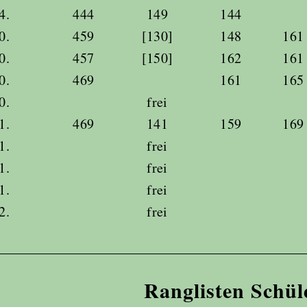
4.
444
149
144
0.
459
[130]
148
161
0.
457
[150]
162
161
0.
469
161
165
0.
frei
1.
469
141
159
169
1.
frei
1.
frei
1.
frei
2.
frei
Ranglisten Schül