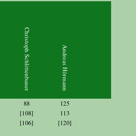
Christoph Schlittenbauer
Andreas Hörmann
88
125
[108]
113
[106]
[120]