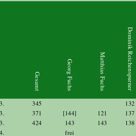
Dominik Reichenspurner
Matthias Fuchs
Georg Fuchs
Gesamt
3.
345
132
3.
371
[144]
121
137
3.
424
143
143
138
4.
frei