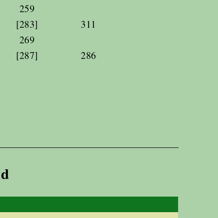
259
[283]
311
269
[287]
286
nd