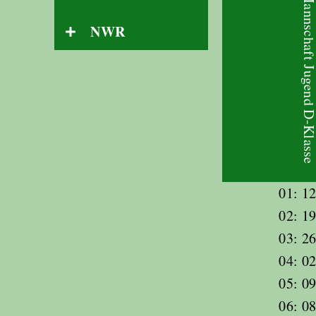
1. Mannschaft Jugend D-K
NWR
01: 12
02: 19
03: 26
04: 02
05: 09
06: 08