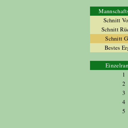
Mannschafts
Schnitt V
Schnitt Rü
Schnitt 
Bestes Er
Einzelran
1
2
3
4
5