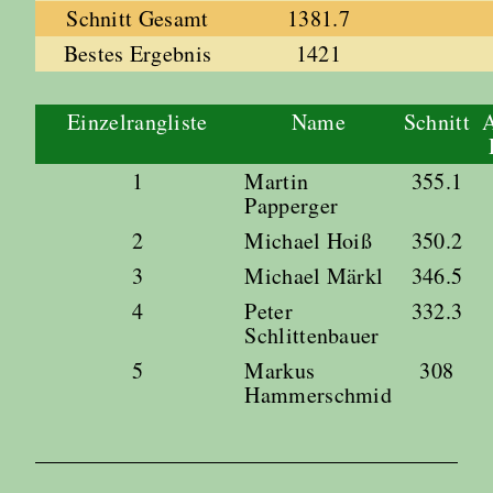
Schnitt Gesamt
1381.7
Bestes Ergebnis
1421
Einzelrangliste
Name
Schnitt
A
1
Martin
355.1
Papperger
2
Michael Hoiß
350.2
3
Michael Märkl
346.5
4
Peter
332.3
Schlittenbauer
5
Markus
308
Hammerschmid