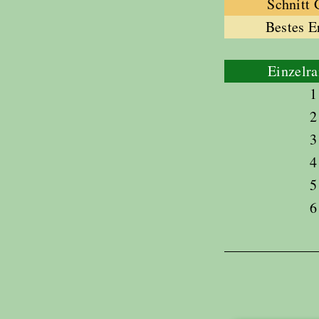
Schnitt
Bestes E
Einzelra
1
2
3
4
5
6