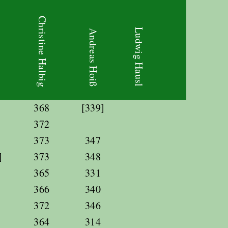
Christine Halbig
Ludwig Hausl
Andreas Hoiß
368
[339]
372
373
347
]
373
348
365
331
366
340
372
346
364
314