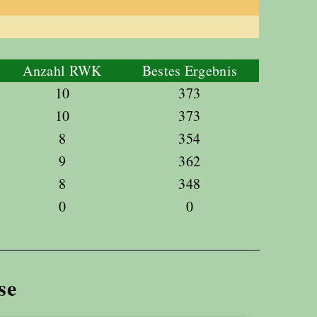
Anzahl RWK
Bestes Ergebnis
10
373
10
373
8
354
9
362
8
348
0
0
se