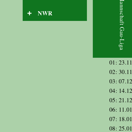
1. Mannschaft Gau-Liga
NWR
01: 23.11
02: 30.11
03: 07.12
04: 14.12
05: 21.12
06: 11.01
07: 18.01
08: 25.01