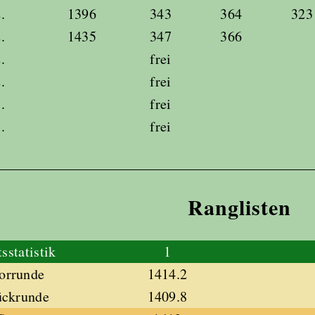
.
1396
343
364
323
.
1435
347
366
.
frei
.
frei
.
frei
.
frei
Ranglisten
sstatistik
1
Vorrunde
1414.2
ückrunde
1409.8