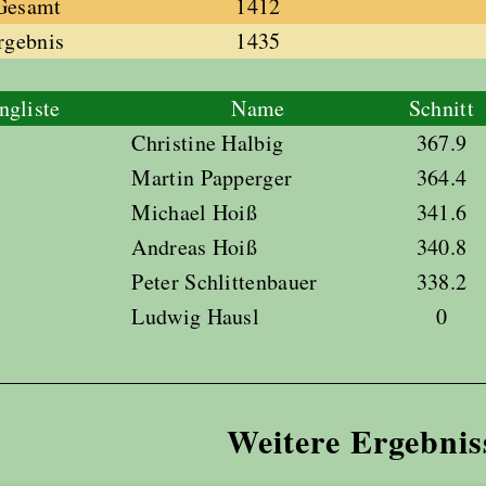
 Gesamt
1412
rgebnis
1435
ngliste
Name
Schnitt
Christine Halbig
367.9
Martin Papperger
364.4
Michael Hoiß
341.6
Andreas Hoiß
340.8
Peter Schlittenbauer
338.2
Ludwig Hausl
0
Weitere Ergebnis