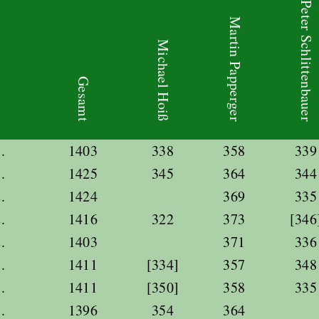
Peter Schlittenbauer
Martin Papperger
Michael Hoiß
Gesamt
.
1403
338
358
339
.
1425
345
364
344
.
1424
369
335
.
1416
322
373
[346
.
1403
371
336
.
1411
[334]
357
348
.
1411
[350]
358
335
.
1396
354
364