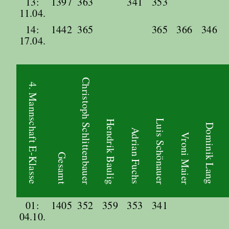
13:
1397
363
341
353
11.04.
14:
1442
365
365
366
346
17.04.
Christoph Schlittenbauer
4. Mannschaft E-Klasse
Luis Schönauer
Hendrik Baulig
Dominik Lang
Adrian Fuchs
Vroni Maier
Gesamt
01:
1405
352
359
353
341
04.10.