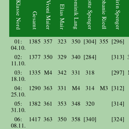
Charlotte Spenger
Stephanie Riedl
Quirin Spenger
Dominik Lang
Vroni Maier
Elias Mair
Gesamt
01:
1385
357
323
350
[304]
355
[296]
04.10.
02:
1377
350
329
340
[284]
[313]
11.10.
03:
1335
M4
342
331
318
[297]
18.10.
04:
1290
363
331
M4
314
M3
[312]
25.10.
05:
1382
361
353
348
320
[314]
31.10.
06:
1417
363
350
358
[340]
[324]
08.11.