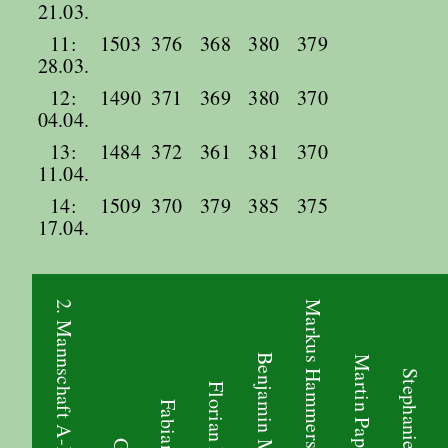
21.03.
11:
1503
376
368
380
379
28.03.
12:
1490
371
369
380
370
04.04.
13:
1484
372
361
381
370
11.04.
14:
1509
370
379
385
375
17.04.
2. Mannschaft A-Klasse
Markus Hammerschmid
Benjamin Menzel
Martin Papperger
Stephanie Riedl
Florian Mader