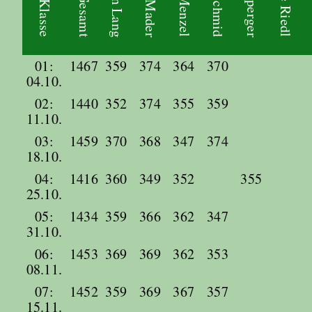
Fabian Lang
Gesamt
01:
1467
359
374
364
370
04.10.
02:
1440
352
374
355
359
11.10.
03:
1459
370
368
347
374
18.10.
04:
1416
360
349
352
355
25.10.
05:
1434
359
366
362
347
31.10.
06:
1453
369
369
362
353
08.11.
07:
1452
359
369
367
357
15.11.