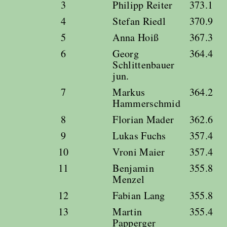
3
Philipp Reiter
373.1
4
Stefan Riedl
370.9
5
Anna Hoiß
367.3
6
Georg
364.4
Schlittenbauer
jun.
7
Markus
364.2
Hammerschmid
8
Florian Mader
362.6
9
Lukas Fuchs
357.4
10
Vroni Maier
357.4
11
Benjamin
355.8
Menzel
12
Fabian Lang
355.8
13
Martin
355.4
Papperger