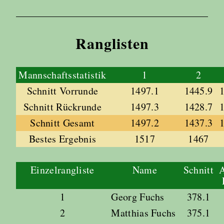
Ranglisten
Mannschaftsstatistik
1
2
Schnitt Vorrunde
1497.1
1445.9
Schnitt Rückrunde
1497.3
1428.7
Schnitt Gesamt
1497.2
1437.3
Bestes Ergebnis
1517
1467
Einzelrangliste
Name
Schnitt
A
1
Georg Fuchs
378.1
2
Matthias Fuchs
375.1