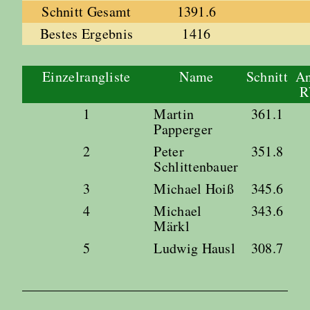
Schnitt Gesamt
1391.6
Bestes Ergebnis
1416
Einzelrangliste
Name
Schnitt
An
1
Martin
361.1
Papperger
2
Peter
351.8
Schlittenbauer
3
Michael Hoiß
345.6
4
Michael
343.6
Märkl
5
Ludwig Hausl
308.7