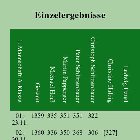
Einzelergebnisse
Christoph Schlittenbauer
1. Mannschaft A-Klasse
Peter Schlittenbauer
Martin Papperger
Christine Halbig
Ludwig Hausl
Michael Hoiß
Gesamt
01:
1359
335
351
351
322
23.11.
02:
1360
336
350
368
306
[327]
30.11.