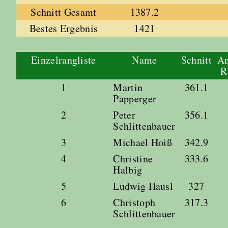
Schnitt Gesamt
1387.2
Bestes Ergebnis
1421
Einzelrangliste
Name
Schnitt
An
1
Martin
361.1
Papperger
2
Peter
356.1
Schlittenbauer
3
Michael Hoiß
342.9
4
Christine
333.6
Halbig
5
Ludwig Hausl
327
6
Christoph
317.3
Schlittenbauer