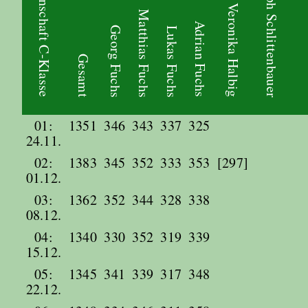
Christoph Schlittenbauer
2. Mannschaft C-Klasse
Veronika Halbig
Matthias Fuchs
Adrian Fuchs
Georg Fuchs
Lukas Fuchs
Gesamt
01:
1351
346
343
337
325
24.11.
02:
1383
345
352
333
353
[297]
01.12.
03:
1362
352
344
328
338
08.12.
04:
1340
330
352
319
339
15.12.
05:
1345
341
339
317
348
22.12.