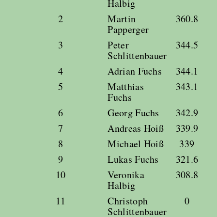
Halbig
2
Martin
360.8
Papperger
3
Peter
344.5
Schlittenbauer
4
Adrian Fuchs
344.1
5
Matthias
343.1
Fuchs
6
Georg Fuchs
342.9
7
Andreas Hoiß
339.9
8
Michael Hoiß
339
9
Lukas Fuchs
321.6
10
Veronika
308.8
Halbig
11
Christoph
0
Schlittenbauer