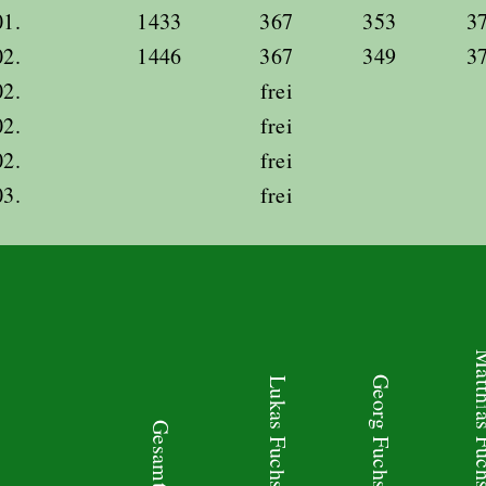
01.
1433
367
353
3
02.
1446
367
349
3
02.
frei
02.
frei
02.
frei
03.
frei
Matthia
Georg Fuchs
Lukas Fuchs
Gesamt