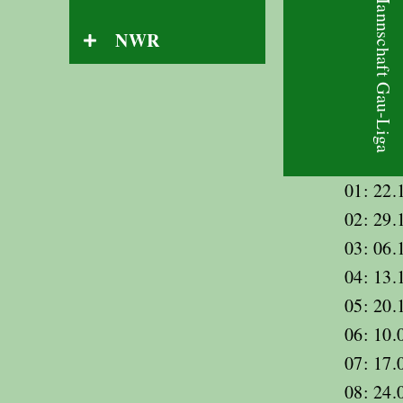
1. Mannschaft Gau-Liga
NWR
01: 22.
02: 29.
03: 06.
04: 13.
05: 20.
06: 10.
07: 17.
08: 24.