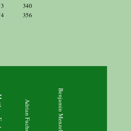
73
340
74
356
Benjamin Menzel
s Fuchs
Adrian Fuchs