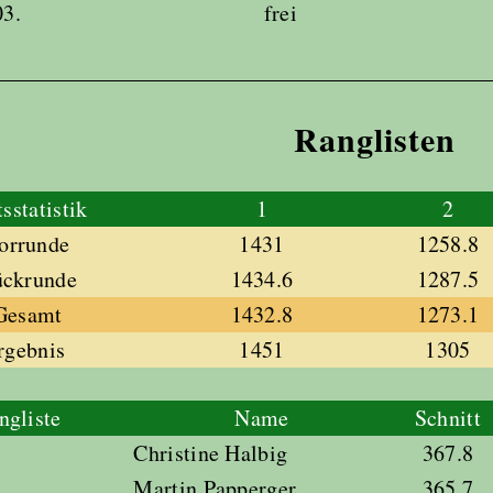
03.
frei
Ranglisten
sstatistik
1
2
Vorrunde
1431
1258.8
ückrunde
1434.6
1287.5
 Gesamt
1432.8
1273.1
rgebnis
1451
1305
ngliste
Name
Schnitt
Christine Halbig
367.8
Martin Papperger
365.7