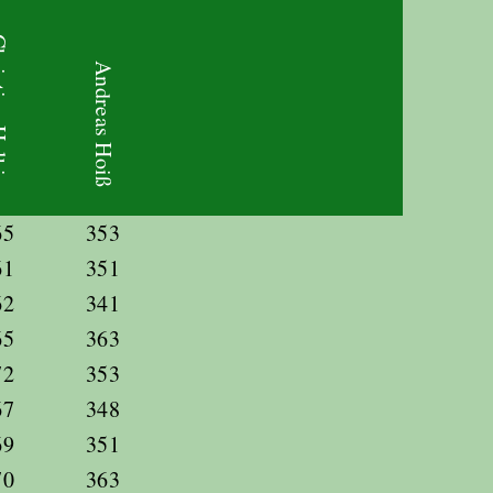
e Halbig
Andreas Hoiß
65
353
61
351
62
341
65
363
72
353
67
348
69
351
70
363