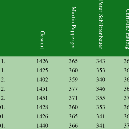
Peter Schlittenbauer
Martin Papperger
Christin
Gesamt
11.
1426
365
343
3
11.
1425
360
353
3
12.
1402
359
340
3
12.
1451
377
346
3
12.
1451
371
355
3
01.
1428
360
353
3
01.
1426
365
341
3
01.
1440
366
341
3